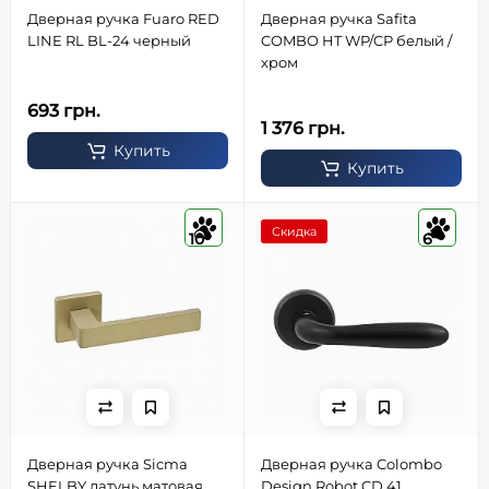
Дверная ручка Fuaro RED
Дверная ручка Safita
LINE RL BL-24 черный
COMBO HT WP/CP белый /
хром
693 грн.
1 376 грн.
Купить
Купить
Скидка
10
6
Дверная ручка Sicma
Дверная ручка Colombo
SHELBY латунь матовая
Design Robot CD 41