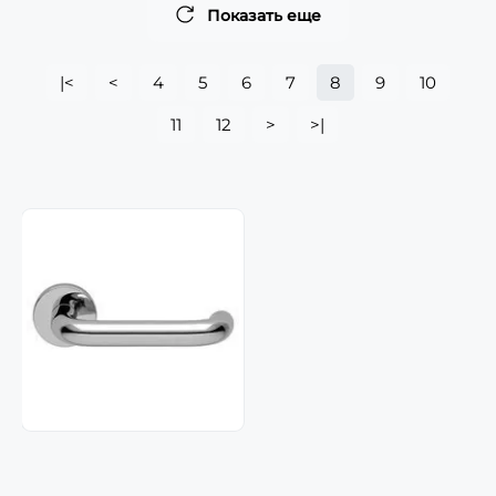
Показать еще
|<
<
4
5
6
7
8
9
10
11
12
>
>|