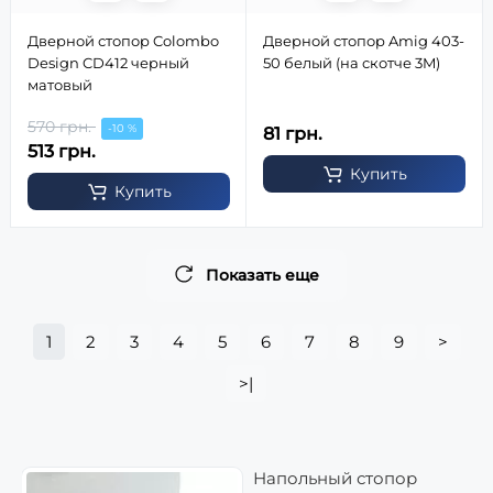
Дверной стопор Colombo
Дверной стопор Amig 403-
Design CD412 черный
50 белый (на скотче 3M)
матовый
570 грн.
-10 %
81 грн.
513 грн.
Купить
Купить
Показать еще
1
2
3
4
5
6
7
8
9
>
>|
Напольный стопор