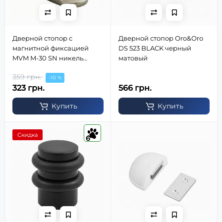
Дверной стопор с
Дверной стопор Oro&Oro
магнитной фиксацией
DS 523 BLACK черный
MVM M-30 SN никель
матовый
матовый
359 грн.
-10 %
323 грн.
566 грн.
Купить
Купить
Скидка
6