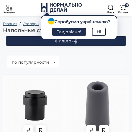
0
Категории
Поиск
Корзина
Спробуємо українською?
Главная
Стопоры
Напольные
Напольные стопоры
Так, звісно!
Ні
Фильтр
по популярности