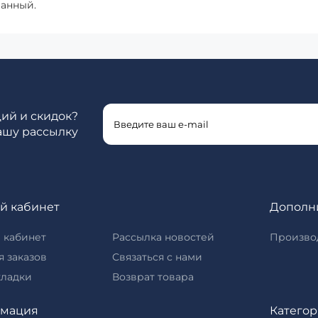
ванный.
ций и скидок?
ашу рассылку
й кабинет
Дополн
 кабинет
Рассылка новостей
Произво
 заказов
Связаться с нами
кладки
Возврат товара
мация
Катего