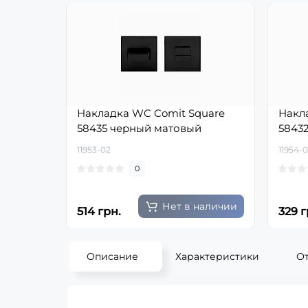
Накладка WC Comit Square
Накл
58435 черный матовый
5843
11953-02
11954-
0
Нет в наличии
514 грн.
329 г
Описание
Характеристики
О