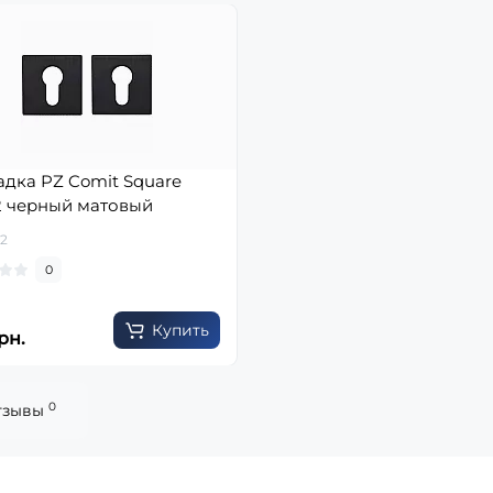
адка PZ Comit Square
2 черный матовый
02
0
Купить
рн.
0
тзывы