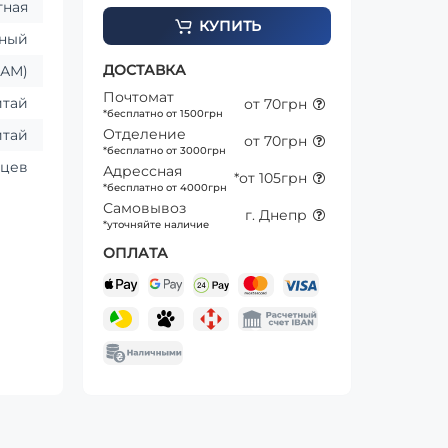
тная
КУПИТЬ
ный
ДОСТАВКА
ЦАМ)
Почтомат
итай
от 70грн
*бесплатно от 1500грн
Отделение
итай
от 70грн
*бесплатно от 3000грн
яцев
Адрессная
*от 105грн
*бесплатно от 4000грн
Самовывоз
г. Днепр
*уточняйте наличие
ОПЛАТА