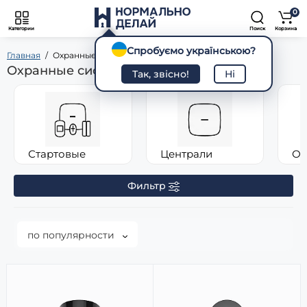
0
Категории
Поиск
Корзина
Спробуємо українською?
Главная
Охранные системы
Охранные системы
Так, звісно!
Ні
Стартовые
Централи
Ох
комплекты
по
Фильтр
по популярности