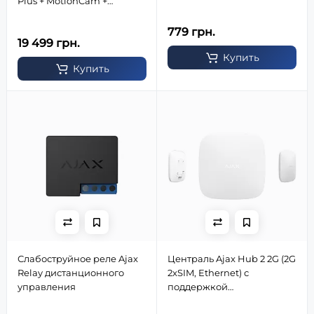
Plus + MotionCam +
DoorProtect + SpaceControl)
белый
779 грн.
19 499 грн.
Купить
Купить
Слабоструйное реле Ajax
Централь Ajax Hub 2 2G (2G
Relay дистанционного
2xSIM, Ethernet) с
управления
поддержкой
фотоверификации тревог