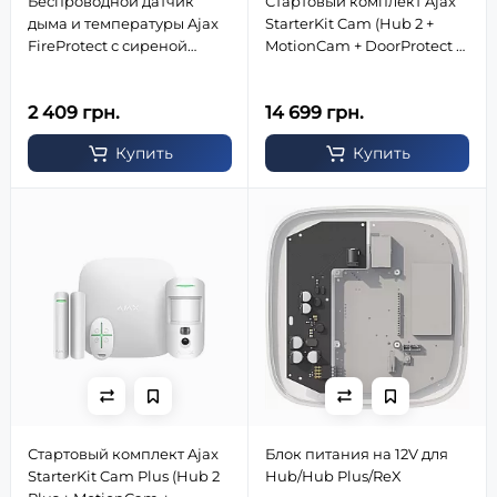
Беспроводной датчик
Стартовый комплект Ajax
дыма и температуры Ajax
StarterKit Cam (Hub 2 +
FireProtect с сиреной
MotionCam + DoorProtect +
(белый)
SpaceControl) белый
2 409 грн.
14 699 грн.
Купить
Купить
Стартовый комплект Ajax
Блок питания на 12V для
StarterKit Cam Plus (Hub 2
Hub/Hub Plus/ReX