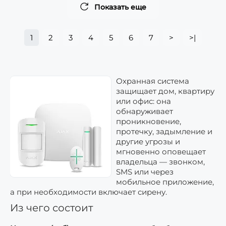
Показать еще
1
2
3
4
5
6
7
>
>|
Охранная система
защищает дом, квартиру
или офис: она
обнаруживает
проникновение,
протечку, задымление и
другие угрозы и
мгновенно оповещает
владельца — звонком,
SMS или через
мобильное приложение,
а при необходимости включает сирену.
Из чего состоит