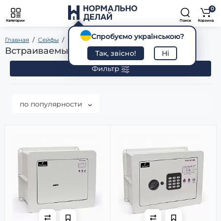
0
Категории
Поиск
Корзина
Спробуємо українською?
Главная
Сейфы
Встраиваемые
Встраиваемые сейфы
Так, звісно!
Ні
Фильтр
по популярности