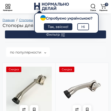
0
Категории
Поиск
Корзина
Спробуємо українською?
Главная
Стопоры
Для дверей
Стопоры для дверей
Так, звісно!
Ні
Фильтр
по популярности
Скидка
Скидка