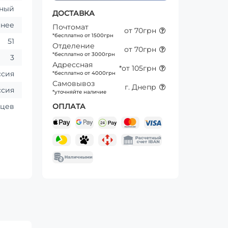
ьный
ДОСТАВКА
ннее
Почтомат
от 70грн
*бесплатно от 1500грн
51
Отделение
от 70грн
*бесплатно от 3000грн
3
Адрессная
*от 105грн
ссия
*бесплатно от 4000грн
Самовывоз
г. Днепр
ссия
*уточняйте наличие
яцев
ОПЛАТА