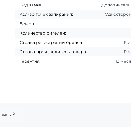
Вид замка:
Дополнител
Кол-во точек запирания:
Односторо
Бексет:
Количество ригелей:
Страна регистрации бренда:
Ро
Страна-производитель товара:
Ро
Гарантия:
12 мес
0
тзывы