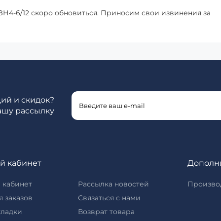
ЗН4-6/12 скоро обновиться. Приносим свои извинения за
ций и скидок?
ашу рассылку
й кабинет
Дополн
 кабинет
Рассылка новостей
Произво
 заказов
Связаться с нами
кладки
Возврат товара