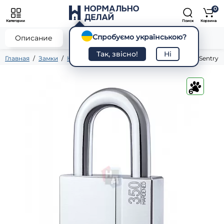
0
Категории
Поиск
Корзина
Спробуємо українською?
0
Описание
Характеристики
Отзывы
Так, звісно!
Ні
Главная
Замки
Навесные
Замок навесной Abloy PL350 Sentry
6