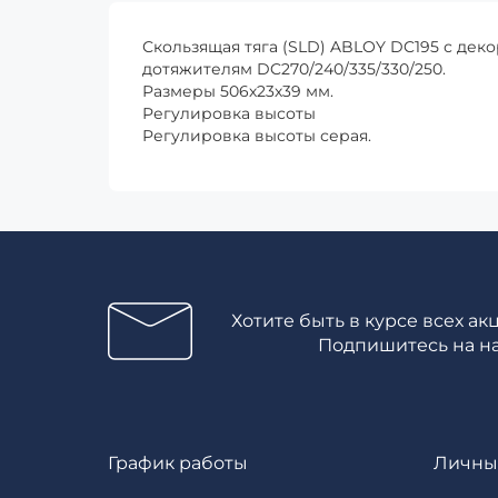
Скользящая тяга (SLD) ABLOY DC195 с де
дотяжителям DC270/240/335/330/250.
Размеры 506х23х39 мм.
Регулировка высоты
Регулировка высоты серая.
Хотите быть в курсе всех ак
Подпишитесь на н
График работы
Личны