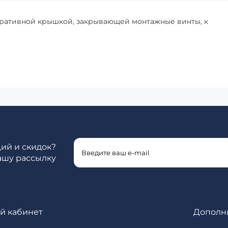
коративной крышкой, закрывающей монтажные винты, к
ций и скидок?
ашу рассылку
й кабинет
Дополн