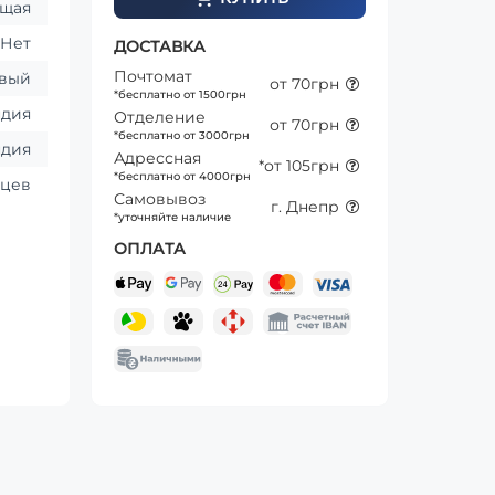
ящая
Нет
ДОСТАВКА
Почтомат
овый
от 70грн
*бесплатно от 1500грн
ндия
Отделение
от 70грн
*бесплатно от 3000грн
ндия
Адрессная
*от 105грн
*бесплатно от 4000грн
яцев
Самовывоз
г. Днепр
*уточняйте наличие
ОПЛАТА