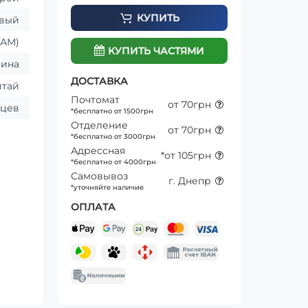
КУПИТЬ
овый
ЦАМ)
КУПИТЬ ЧАСТЯМИ
аина
ДОСТАВКА
итай
Почтомат
от 70грн
яцев
*бесплатно от 1500грн
Отделение
от 70грн
*бесплатно от 3000грн
Адрессная
*от 105грн
*бесплатно от 4000грн
Самовывоз
г. Днепр
*уточняйте наличие
ОПЛАТА