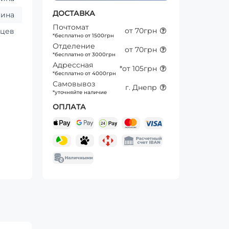
ДОСТАВКА
аина
Почтомат
от 70грн
яцев
*бесплатно от 1500грн
Отделение
от 70грн
*бесплатно от 3000грн
Адрессная
*от 105грн
*бесплатно от 4000грн
Самовывоз
г. Днепр
*уточняйте наличие
ОПЛАТА