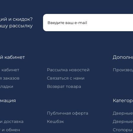
ций и скидок?
ашу рассылку
й кабинет
Дополн
 кабинет
Рассылка новостей
Произво
 заказов
Связаться с нами
кладки
Возврат товара
мация
Катего
Публичная оферта
Дверные
и доставка
Кешбэк
Дверные
 и обмен
Стопоры