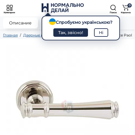
0
Категории
Поиск
Корзина
Спробуємо українською?
0
Описание
Характеристики
Отзывы
Так, звісно!
Ні
Главная
Дверные ручки
На розетке
Дверная ручка Salice Paolo