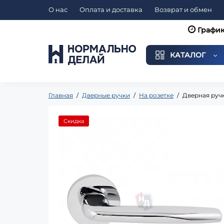
О нас
Оплата и доставка
Возврат и обмен
График
КАТАЛОГ
Главная
Дверные ручки
На розетке
Дверная ручк
Скидка