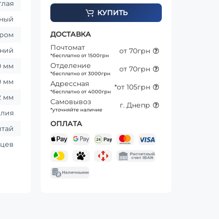
глая
КУПИТЬ
ный
ДОСТАВКА
ром
Почтомат
ний
от 70грн
*бесплатно от 1500грн
Отделение
0 мм
от 70грн
*бесплатно от 3000грн
0 мм
Адрессная
*от 105грн
*бесплатно от 4000грн
2 мм
Самовывоз
г. Днепр
*уточняйте наличие
алия
ОПЛАТА
итай
яцев