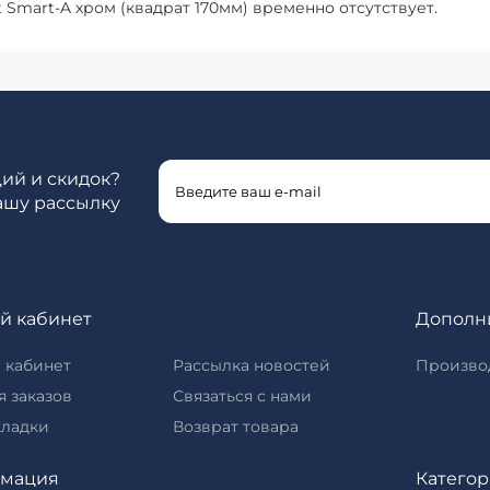
Smart-A хром (квадрат 170мм) временно отсутствует.
ций и скидок?
ашу рассылку
й кабинет
Дополн
 кабинет
Рассылка новостей
Произво
 заказов
Связаться с нами
кладки
Возврат товара
мация
Катего