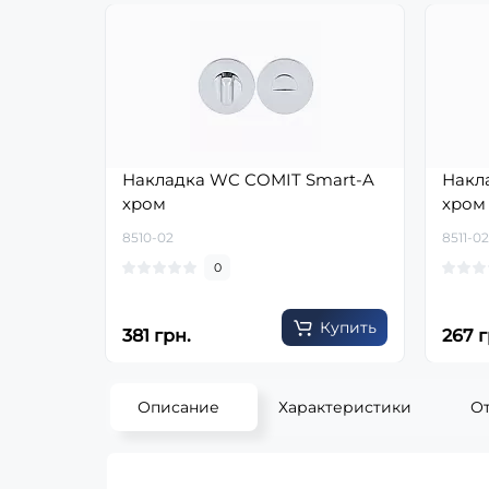
Накладка WC COMIT Smart-A
Накл
хром
хром
8510-02
8511-02
0
Купить
381 грн.
267 г
Описание
Характеристики
О