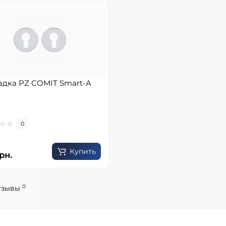
адка PZ COMIT Smart-A
0
Купить
рн.
0
тзывы