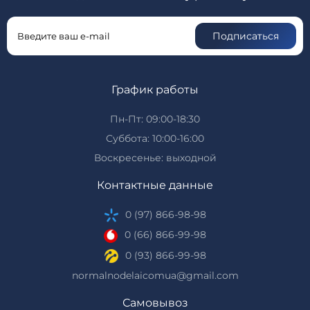
Подписаться
График работы
Пн-Пт: 09:00-18:30
Суббота: 10:00-16:00
Воскресенье: выходной
Контактные данные
0 (97) 866-98-98
0 (66) 866-99-98
0 (93) 866-99-98
normalnodelaicomua@gmail.com
Самовывоз