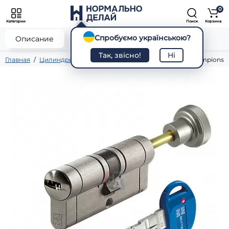
0
Категории
Поиск
Корзина
Спробуємо українською?
0
Описание
Характеристики
Отзывы
Так, звісно!
Ні
Главная
Цилиндры
Ключ - шток
Цилиндр Mottura Champions PR