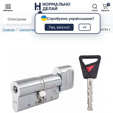
0
Категории
Поиск
Корзина
Спробуємо українською?
0
Описание
Характеристики
Отзывы
Так, звісно!
Ні
Главная
Цилиндры
Ключ - тумблер
Цилиндр Abloy Novel 94 (4