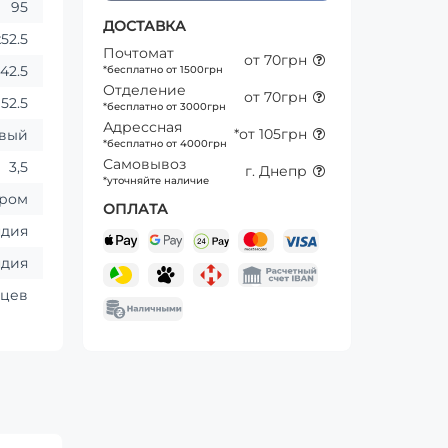
95
ДОСТАВКА
x52.5
Почтомат
от 70грн
42.5
*бесплатно от 1500грн
Отделение
от 70грн
52.5
*бесплатно от 3000грн
Адрессная
*от 105грн
вый
*бесплатно от 4000грн
Самовывоз
3,5
г. Днепр
*уточняйте наличие
ром
ОПЛАТА
ндия
ндия
яцев