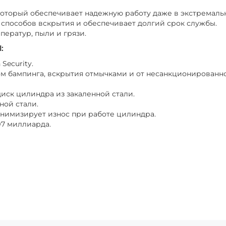
оторый обеспечивает надежную работу даже в экстремаль
 способов вскрытия и обеспечивает долгий срок службы.
ператур, пыли и грязи.
l
:
Security.
ом бампинга, вскрытия отмычками и от несанкционированн
иск цилиндра из закаленной стали.
ной стали.
инимизирует износ при работе цилиндра.
97 миллиарда.