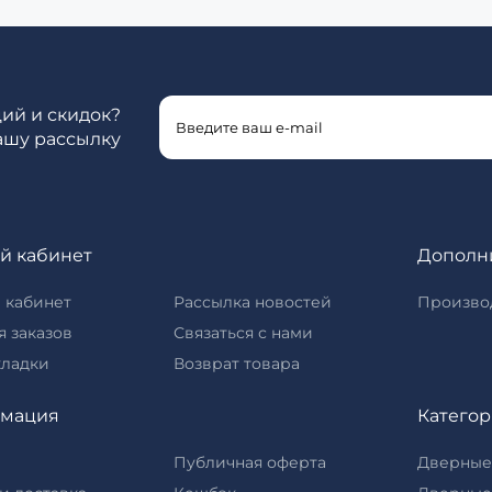
ций и скидок?
ашу рассылку
й кабинет
Дополн
 кабинет
Рассылка новостей
Произво
 заказов
Связаться с нами
кладки
Возврат товара
мация
Катего
Публичная оферта
Дверные