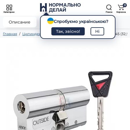
0
Категории
Поиск
Корзина
Спробуємо українською?
0
Описание
Характеристики
Отзывы
Так, звісно!
Ні
Главная
Цилиндры
Ключ - ключ
Цилиндр Abloy Novel 145 (32,5